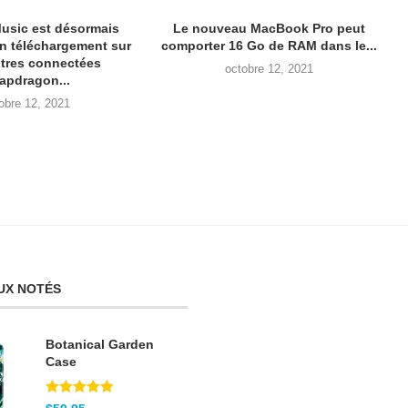
usic est désormais
Le nouveau MacBook Pro peut
en téléchargement sur
comporter 16 Go de RAM dans le...
tres connectées
octobre 12, 2021
apdragon...
obre 12, 2021
UX NOTÉS
Botanical Garden
Case
Note
5.00