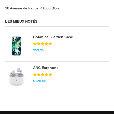
30 Avenue de france, 41000 Blois
LES MIEUX NOTÉS
Botanical Garden Case
Note
5.00
$
59.95
sur 5
ANC Earphone
Note
5.00
$
129.00
sur 5