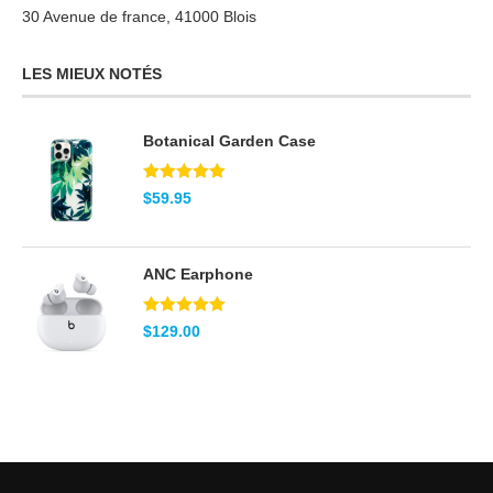
30 Avenue de france, 41000 Blois
LES MIEUX NOTÉS
Botanical Garden Case
Note
5.00
$
59.95
sur 5
ANC Earphone
Note
5.00
$
129.00
sur 5