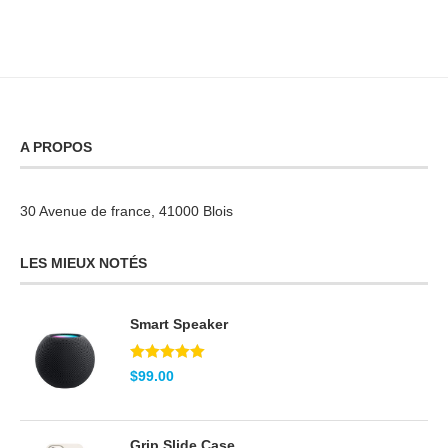
A PROPOS
30 Avenue de france, 41000 Blois
LES MIEUX NOTÉS
Smart Speaker
Note
5.00
$
99.00
sur 5
Grip Slide Case