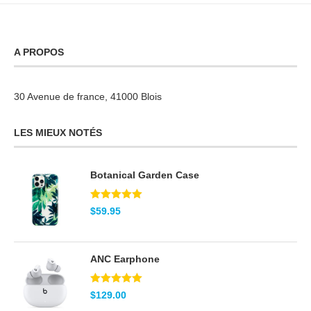
A PROPOS
30 Avenue de france, 41000 Blois
LES MIEUX NOTÉS
Botanical Garden Case
Note
5.00
$
59.95
sur 5
ANC Earphone
Note
5.00
$
129.00
sur 5