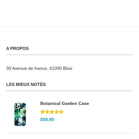
A PROPOS
30 Avenue de france, 41000 Blois
LES MIEUX NOTÉS
Botanical Garden Case
Note
5.00
$
59.95
sur 5