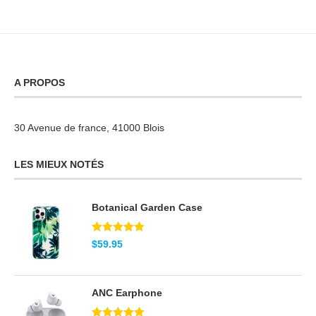
A PROPOS
30 Avenue de france, 41000 Blois
LES MIEUX NOTÉS
Botanical Garden Case
Note
5.00
$
59.95
sur 5
ANC Earphone