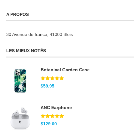
A PROPOS
30 Avenue de france, 41000 Blois
LES MIEUX NOTÉS
Botanical Garden Case
Note
5.00
$
59.95
sur 5
ANC Earphone
Note
5.00
$
129.00
sur 5