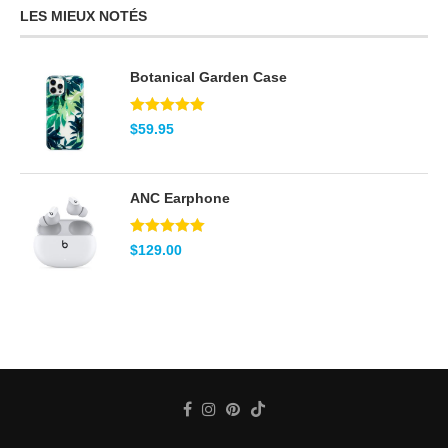
LES MIEUX NOTÉS
Botanical Garden Case
Note
5.00
$
59.95
sur 5
ANC Earphone
Note
5.00
$
129.00
sur 5