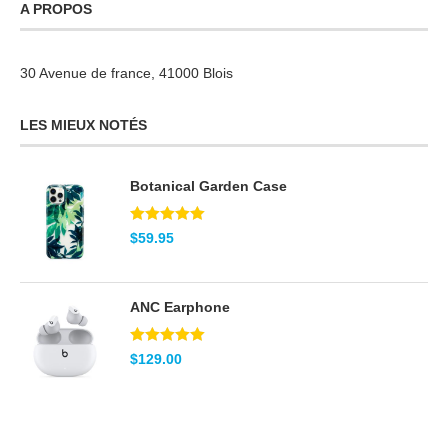
A PROPOS
30 Avenue de france, 41000 Blois
LES MIEUX NOTÉS
Botanical Garden Case
Note
5.00
$
59.95
sur 5
ANC Earphone
Note
5.00
$
129.00
sur 5