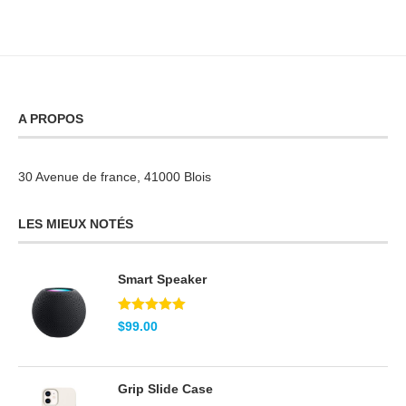
A PROPOS
30 Avenue de france, 41000 Blois
LES MIEUX NOTÉS
Smart Speaker
Note
5.00
$
99.00
sur 5
Grip Slide Case