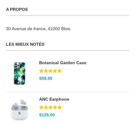
A PROPOS
30 Avenue de france, 41000 Blois
LES MIEUX NOTÉS
Botanical Garden Case
Note
5.00
$
59.95
sur 5
ANC Earphone
Note
5.00
$
129.00
sur 5