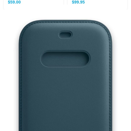
$
59.00
$
99.95