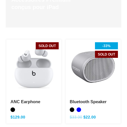
conçus pour iPad
SOLD OUT
-33%
SOLD OUT
ANC Earphone
Bluetooth Speaker
$
129.00
$
33.00
$
22.00