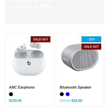
conçus pour iPad
SOLD OUT
-33%
SOLD OUT
ANC Earphone
Bluetooth Speaker
$
129.00
$
33.00
$
22.00