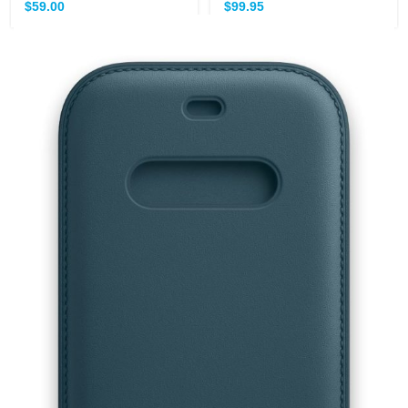
$
59.00
$
99.95