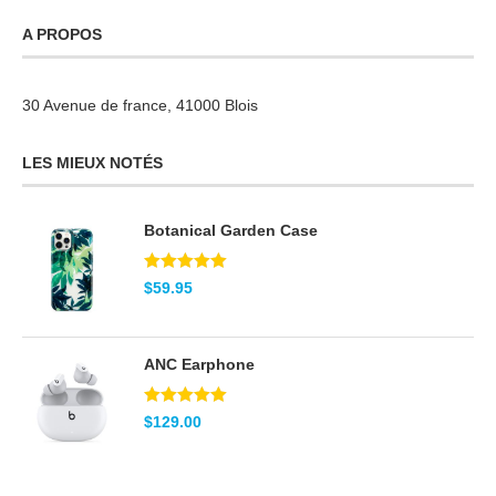
A PROPOS
30 Avenue de france, 41000 Blois
LES MIEUX NOTÉS
Botanical Garden Case
Note
5.00
$
59.95
sur 5
ANC Earphone
Note
5.00
$
129.00
sur 5