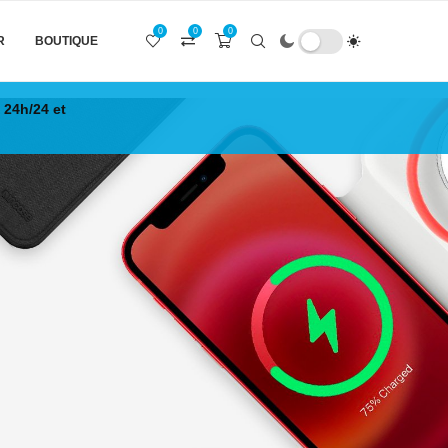
0
0
0
R
BOUTIQUE
 24h/24 et