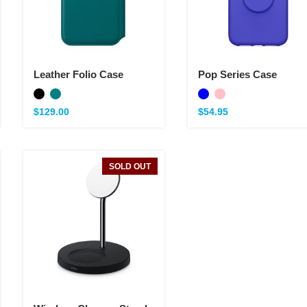
Leather Folio Case
Pop Series Case
$
129.00
$
54.95
SOLD OUT