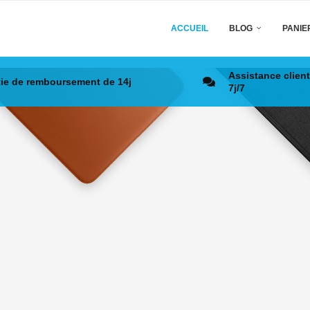
ACCUEIL
BLOG
PANIE
Assistance client
ie de remboursement de 14j
7j/7