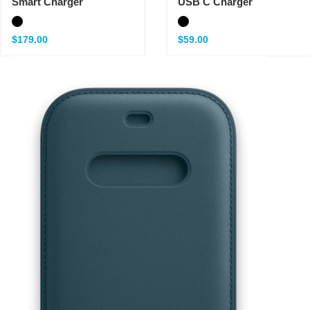
Smart Charger
USB C Charger
$
179.00
$
59.00