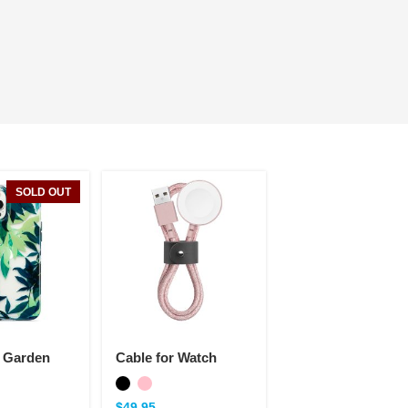
SOLD OUT
l Garden
Cable for Watch
$
49.95