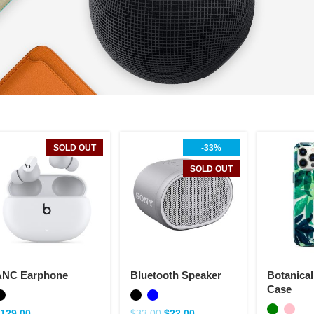
SOLD OUT
-33%
SOLD OUT
ANC Earphone
Bluetooth Speaker
Botanica
Case
$
129.00
$
33.00
$
22.00