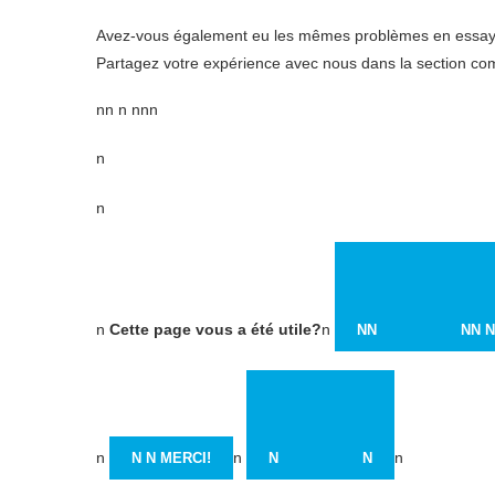
Avez-vous également eu les mêmes problèmes en essayant
Partagez votre expérience avec nous dans la section co
nn n nnn
n
n
n
Cette page vous a été utile?
n
NN
NN
n
n
n
N N MERCI!
N
N