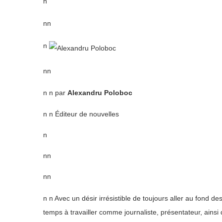
n
nn
n
nn
n n par
Alexandru Poloboc
n n Éditeur de nouvelles
n
nn
nn
n n Avec un désir irrésistible de toujours aller au fond de
temps à travailler comme journaliste, présentateur, ainsi q