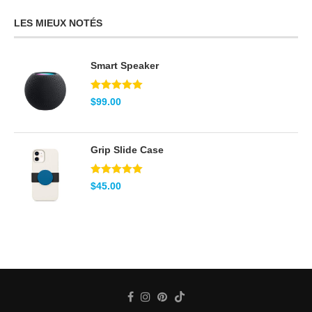
LES MIEUX NOTÉS
Smart Speaker
Note
5.00
$
99.00
sur 5
Grip Slide Case
Note
5.00
$
45.00
sur 5