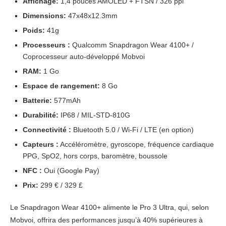
Affichage:
1,4 pouces AMOLED + FTSN / 326 ppi
Dimensions:
47x48x12.3mm
Poids:
41g
Processeurs :
Qualcomm Snapdragon Wear 4100+ /
Coprocesseur auto-développé Mobvoi
RAM:
1 Go
Espace de rangement:
8 Go
Batterie:
577mAh
Durabilité:
IP68 / MIL-STD-810G
Connectivité :
Bluetooth 5.0 / Wi-Fi / LTE (en option)
Capteurs :
Accéléromètre, gyroscope, fréquence cardiaque
PPG, SpO2, hors corps, baromètre, boussole
NFC :
Oui (Google Pay)
Prix:
299 € / 329 £
Le Snapdragon Wear 4100+ alimente le Pro 3 Ultra, qui, selon
Mobvoi, offrira des performances jusqu’à 40% supérieures à