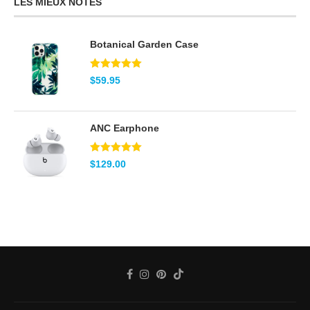
LES MIEUX NOTÉS
Botanical Garden Case
Note
5.00
$
59.95
sur 5
ANC Earphone
Note
5.00
$
129.00
sur 5