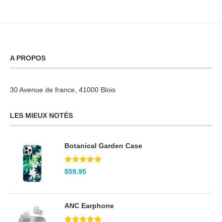
A PROPOS
30 Avenue de france, 41000 Blois
LES MIEUX NOTÉS
Botanical Garden Case
Note
5.00
$
59.95
sur 5
ANC Earphone