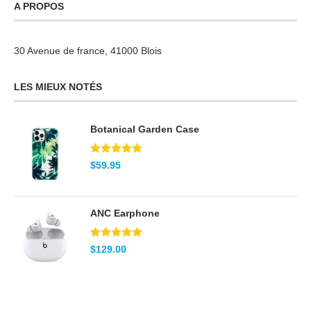
A PROPOS
30 Avenue de france, 41000 Blois
LES MIEUX NOTÉS
Botanical Garden Case
Note
5.00
$
59.95
sur 5
ANC Earphone
Note
5.00
$
129.00
sur 5