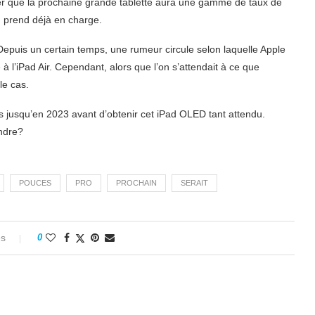
oser que la prochaine grande tablette aura une gamme de taux de
n prend déjà en charge.
 Depuis un certain temps, une rumeur circule selon laquelle Apple
à l’iPad Air. Cependant, alors que l’on s’attendait à ce que
le cas.
jusqu’en 2023 avant d’obtenir cet iPad OLED tant attendu.
endre?
POUCES
PRO
PROCHAIN
SERAIT
es
0