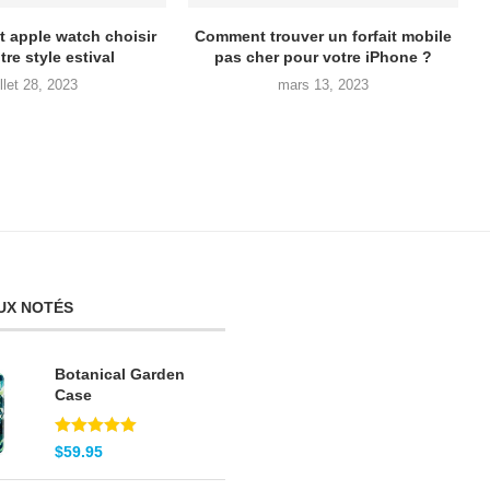
t apple watch choisir
Comment trouver un forfait mobile
tre style estival
pas cher pour votre iPhone ?
illet 28, 2023
mars 13, 2023
UX NOTÉS
Botanical Garden
Case
Note
5.00
$
59.95
sur 5