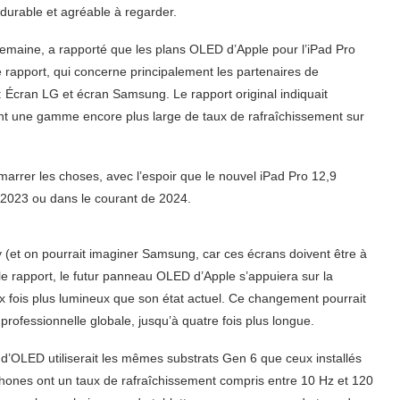
durable et agréable à regarder.
e semaine, a rapporté que les plans OLED d’Apple pour l’iPad Pro
rapport, qui concerne principalement les partenaires de
: Écran LG et écran Samsung. Le rapport original indiquait
nt une gamme encore plus large de taux de rafraîchissement sur
marrer les choses, avec l’espoir que le nouvel iPad Pro 12,9
 2023 ou dans le courant de 2024.
 (et on pourrait imaginer Samsung, car ces écrans doivent être à
 le rapport, le futur panneau OLED d’Apple s’appuiera sur la
x fois plus lumineux que son état actuel. Ce changement pourrait
rofessionnelle globale, jusqu’à quatre fois plus longue.
 d’OLED utiliserait les mêmes substrats Gen 6 que ceux installés
hones ont un taux de rafraîchissement compris entre 10 Hz et 120