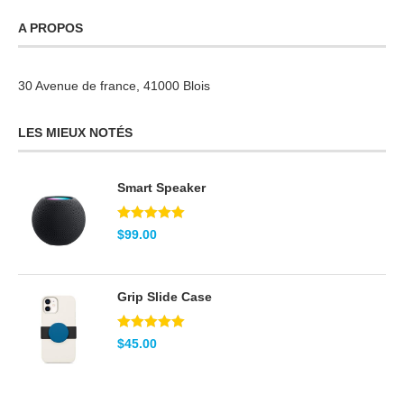
A PROPOS
30 Avenue de france, 41000 Blois
LES MIEUX NOTÉS
Smart Speaker
Note
5.00
$
99.00
sur 5
Grip Slide Case
Note
5.00
$
45.00
sur 5