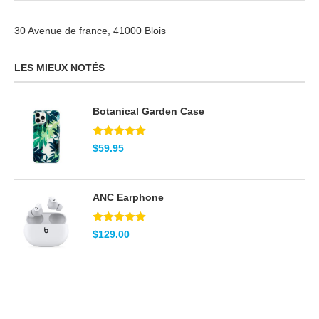
30 Avenue de france, 41000 Blois
LES MIEUX NOTÉS
Botanical Garden Case
Note
5.00
$
59.95
sur 5
ANC Earphone
Note
5.00
$
129.00
sur 5