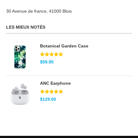
30 Avenue de france, 41000 Blois
LES MIEUX NOTÉS
Botanical Garden Case
Note
5.00
$
59.95
sur 5
ANC Earphone
Note
5.00
$
129.00
sur 5