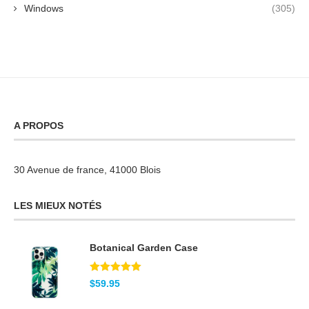
Windows
(305)
A PROPOS
30 Avenue de france, 41000 Blois
LES MIEUX NOTÉS
Botanical Garden Case
Note
5.00
$
59.95
sur 5