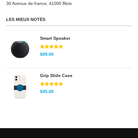
30 Avenue de france, 41000 Blois
LES MIEUX NOTÉS
Smart Speaker
Note
5.00
$
99.00
sur 5
Grip Slide Case
Note
5.00
$
45.00
sur 5