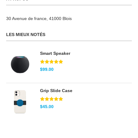
30 Avenue de france, 41000 Blois
LES MIEUX NOTÉS
Smart Speaker
Note
5.00
$
99.00
sur 5
Grip Slide Case
Note
5.00
$
45.00
sur 5