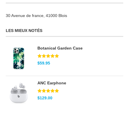
30 Avenue de france, 41000 Blois
LES MIEUX NOTÉS
Botanical Garden Case
Note
5.00
$
59.95
sur 5
ANC Earphone
Note
5.00
$
129.00
sur 5