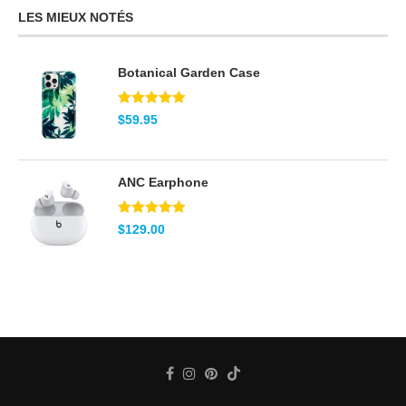
LES MIEUX NOTÉS
Botanical Garden Case
Note
5.00
$
59.95
sur 5
ANC Earphone
Note
5.00
$
129.00
sur 5