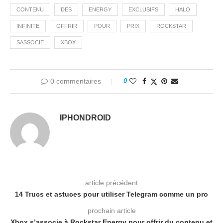
CONTENU
DES
ENERGY
EXCLUSIFS
HALO
INFINITE
OFFRIR
POUR
PRIX
ROCKSTAR
SASSOCIE
XBOX
0 commentaires
0
IPHONDROID
article précédent
14 Trucs et astuces pour utiliser Telegram comme un pro
prochain article
Xbox s’associe à Rockstar Energy pour offrir du contenu et