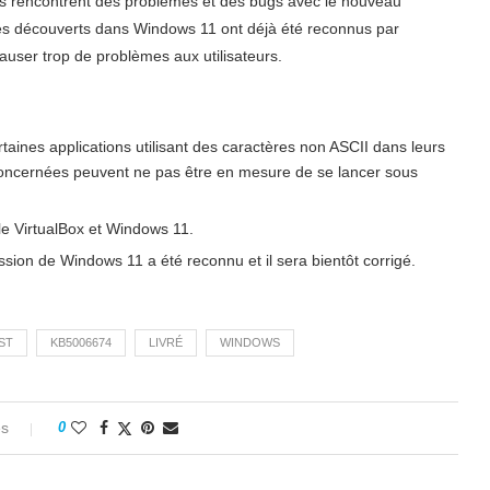
eurs rencontrent des problèmes et des bugs avec le nouveau
mes découverts dans Windows 11 ont déjà été reconnus par
auser trop de problèmes aux utilisateurs.
taines applications utilisant des caractères non ASCII dans leurs
 concernées peuvent ne pas être en mesure de se lancer sous
le VirtualBox et Windows 11.
ssion de Windows 11 a été reconnu et il sera bientôt corrigé.
ST
KB5006674
LIVRÉ
WINDOWS
es
0