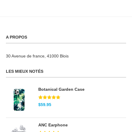
A PROPOS
30 Avenue de france, 41000 Blois
LES MIEUX NOTÉS
Botanical Garden Case
Note
5.00
$
59.95
sur 5
ANC Earphone