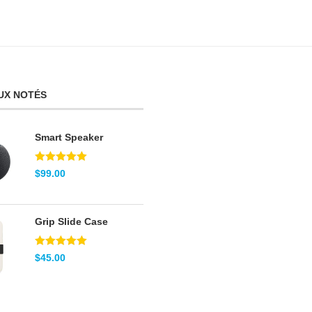
UX NOTÉS
Smart Speaker
Note
5.00
$
99.00
sur 5
Grip Slide Case
Note
5.00
$
45.00
sur 5