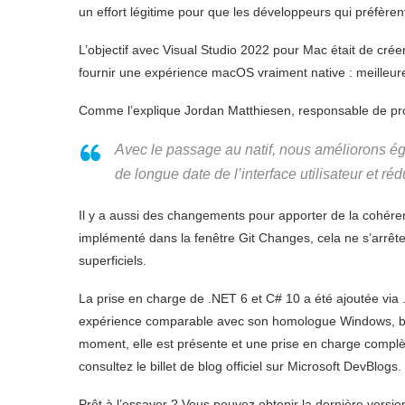
un effort légitime pour que les développeurs qui préfè
L’objectif avec Visual Studio 2022 pour Mac était de cr
fournir une expérience macOS vraiment native : meilleur
Comme l’explique Jordan Matthiesen, responsable de pr
Avec le passage au natif, nous améliorons é
de longue date de l’interface utilisateur et ré
Il y a aussi des changements pour apporter de la cohér
implémenté dans la fenêtre Git Changes, cela ne s’arrêt
superficiels.
La prise en charge de .NET 6 et C# 10 a été ajoutée via
expérience comparable avec son homologue Windows, bien
moment, elle est présente et une prise en charge complète
consultez le billet de blog officiel sur Microsoft DevBlogs.
Prêt à l’essayer ? Vous pouvez obtenir la dernière versio