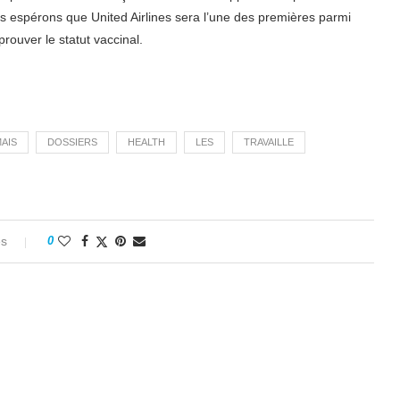
Nous espérons que United Airlines sera l’une des premières parmi
rouver le statut vaccinal.
AIS
DOSSIERS
HEALTH
LES
TRAVAILLE
es
0