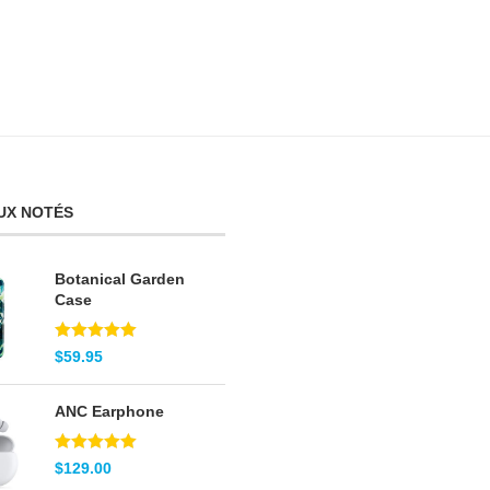
UX NOTÉS
Botanical Garden
Case
Note
5.00
$
59.95
sur 5
ANC Earphone
Note
5.00
$
129.00
sur 5