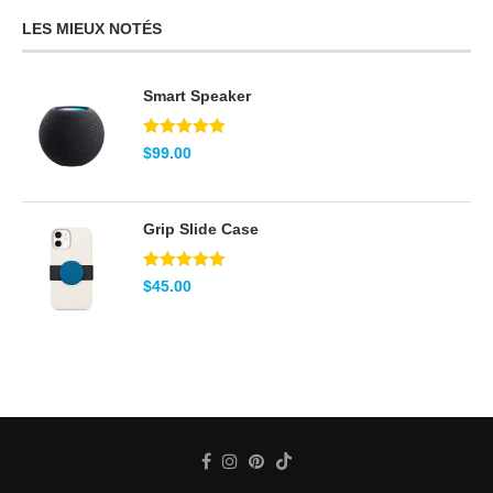
LES MIEUX NOTÉS
Smart Speaker
Note
5.00
$
99.00
sur 5
Grip Slide Case
Note
5.00
$
45.00
sur 5