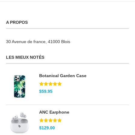
A PROPOS
30 Avenue de france, 41000 Blois
LES MIEUX NOTÉS
Botanical Garden Case
Note
5.00
$
59.95
sur 5
ANC Earphone
Note
5.00
$
129.00
sur 5