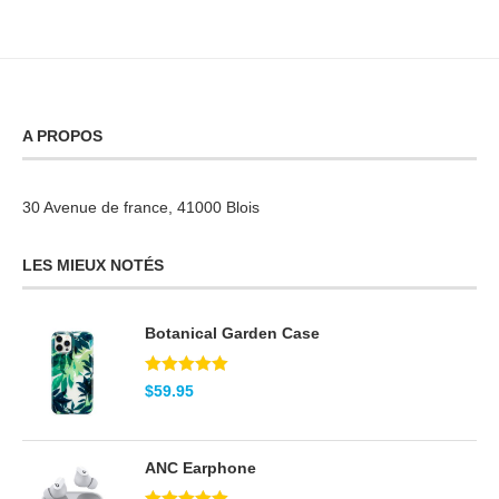
A PROPOS
30 Avenue de france, 41000 Blois
LES MIEUX NOTÉS
Botanical Garden Case
Note
5.00
$
59.95
sur 5
ANC Earphone