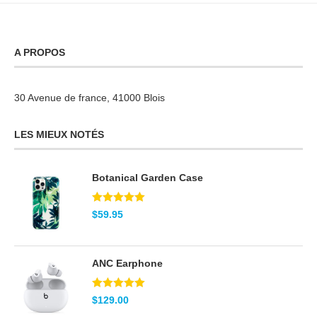
A PROPOS
30 Avenue de france, 41000 Blois
LES MIEUX NOTÉS
Botanical Garden Case
Note
5.00
$
59.95
sur 5
ANC Earphone
Note
5.00
$
129.00
sur 5