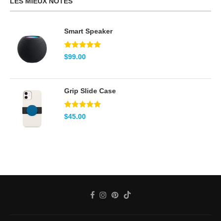
LES MIEUX NOTÉS
Smart Speaker
Note
5.00
$
99.00
sur 5
Grip Slide Case
Note
5.00
$
45.00
sur 5