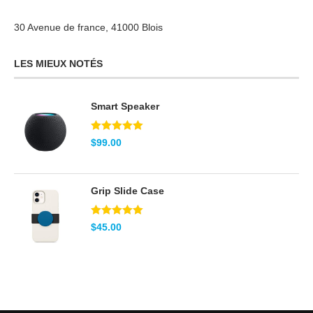
30 Avenue de france, 41000 Blois
LES MIEUX NOTÉS
Smart Speaker
Note
5.00
$
99.00
sur 5
Grip Slide Case
Note
5.00
$
45.00
sur 5