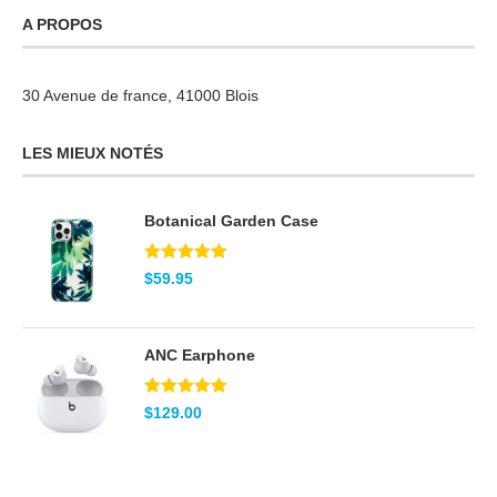
A PROPOS
30 Avenue de france, 41000 Blois
LES MIEUX NOTÉS
Botanical Garden Case
Note
5.00
$
59.95
sur 5
ANC Earphone
Note
5.00
$
129.00
sur 5