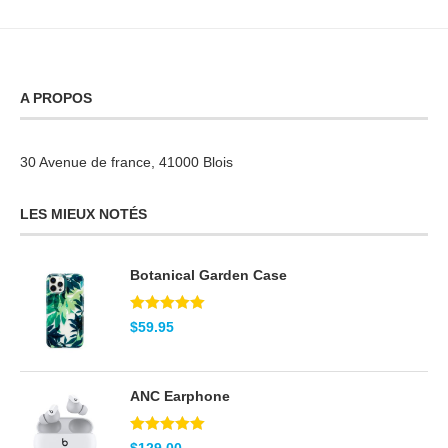
A PROPOS
30 Avenue de france, 41000 Blois
LES MIEUX NOTÉS
Botanical Garden Case
Note
5.00
$
59.95
sur 5
ANC Earphone
Note
5.00