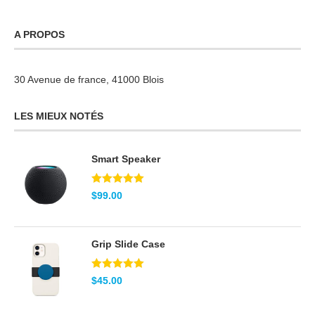
A PROPOS
30 Avenue de france, 41000 Blois
LES MIEUX NOTÉS
Smart Speaker
Note
5.00
$
99.00
sur 5
Grip Slide Case
Note
5.00
$
45.00
sur 5