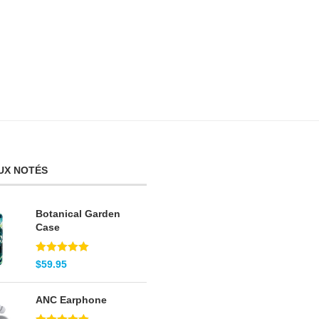
UX NOTÉS
Botanical Garden
Case
Note
5.00
$
59.95
sur 5
ANC Earphone