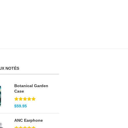
UX NOTÉS
Botanical Garden
Case
Note
5.00
$
59.95
sur 5
ANC Earphone