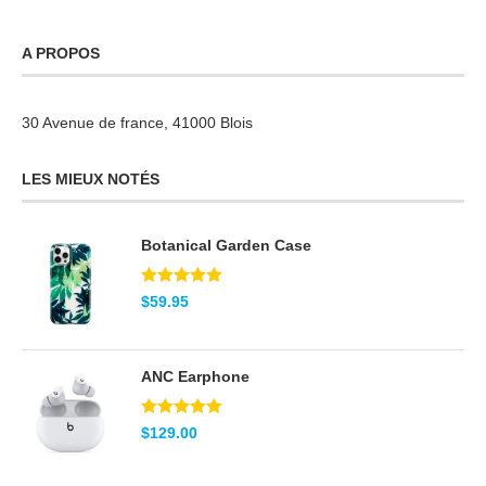
A PROPOS
30 Avenue de france, 41000 Blois
LES MIEUX NOTÉS
Botanical Garden Case
Note
5.00
$
59.95
sur 5
ANC Earphone
Note
5.00
$
129.00
sur 5