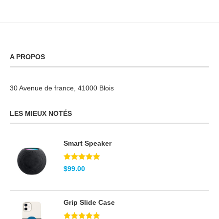
A PROPOS
30 Avenue de france, 41000 Blois
LES MIEUX NOTÉS
Smart Speaker
Note
5.00
$
99.00
sur 5
Grip Slide Case