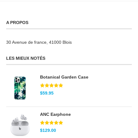
A PROPOS
30 Avenue de france, 41000 Blois
LES MIEUX NOTÉS
Botanical Garden Case
Note
5.00
$
59.95
sur 5
ANC Earphone
Note
5.00
$
129.00
sur 5