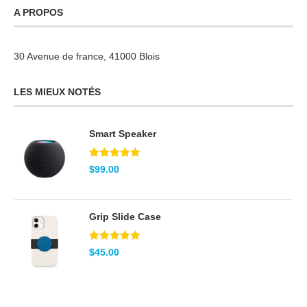
A PROPOS
30 Avenue de france, 41000 Blois
LES MIEUX NOTÉS
Smart Speaker
Note
5.00
$
99.00
sur 5
Grip Slide Case
Note
5.00
$
45.00
sur 5