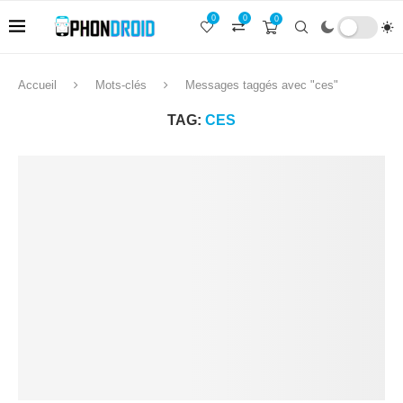
0
0
0
Accueil
Mots-clés
Messages taggés avec "ces"
TAG:
CES