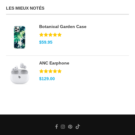
LES MIEUX NOTÉS
Botanical Garden Case
Note
5.00
$
59.95
sur 5
ANC Earphone
Note
5.00
$
129.00
sur 5